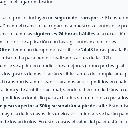
según el lugar de destino:
icas o precio, incluyen un
seguro de transporte
. El coste d
 daños en el transporte, rogamos a nuestros clientes que p
ansporte en las
siguientes 24 horas hábiles
a la recepción 
terior son de aplicación con las siguientes excepciones:
Aline
tienen un tiempo de tránsito de 24-48 horas para la Pe
 mismo día para pedido realizados antes de las 12h.
que se apliquen condiciones mejores (como portes gratuitos
 los gastos de envío serán visibles antes de completar el p
 el transportista empleado para enviar sus pedidos en cual
 línea y de ámbito nacional, siendo el tiempo de tránsito e
los pedidos a domicilio para artículos voluminosos o pesados
e peso superior a 30Kg se servirán a pie de calle
. Este mi
la mayoría de los casos, los envíos voluminosos se harán pal
 de los artículos. En estos casos el valor del palet está incl