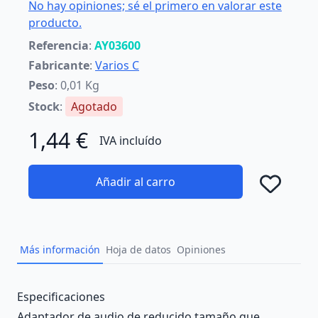
No hay opiniones; sé el primero en valorar este
producto.
Referencia
:
AY03600
Fabricante
:
Varios C
Peso
: 0,01 Kg
Stock
:
Agotado
1,44 €
IVA incluído
Añadir al carro
Añad
Más información
Hoja de datos
Opiniones
Description
Especificaciones
Adaptador de audio de reducido tamaño que