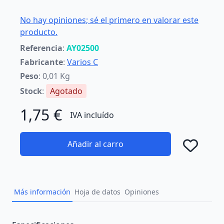
No hay opiniones; sé el primero en valorar este
producto.
Referencia
:
AY02500
Fabricante
:
Varios C
Peso
: 0,01 Kg
Stock
:
Agotado
1,75 €
IVA incluído
Añadir al carro
Añad
Más información
Hoja de datos
Opiniones
Description