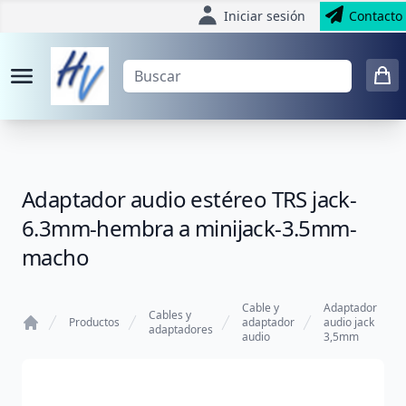
Iniciar sesión
Contacto
Adaptador audio estéreo TRS jack-
6.3mm-hembra a minijack-3.5mm-
macho
Cable y
Adaptador
Cables y
Productos
adaptador
audio jack
adaptadores
audio
3,5mm
Home