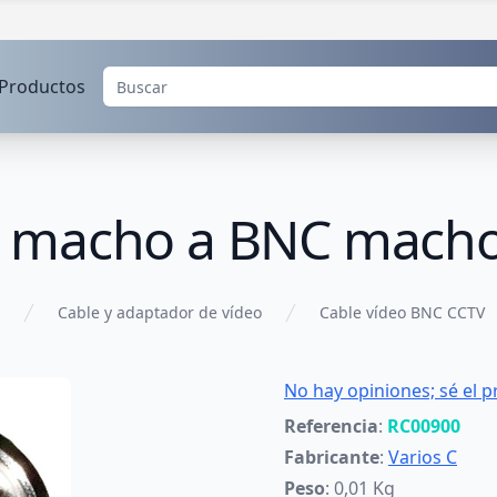
Productos
 macho a BNC mach
Cable y adaptador de vídeo
Cable vídeo BNC CCTV
No hay opiniones; sé el p
Referencia
:
RC00900
Fabricante
:
Varios C
Peso
: 0,01 Kg