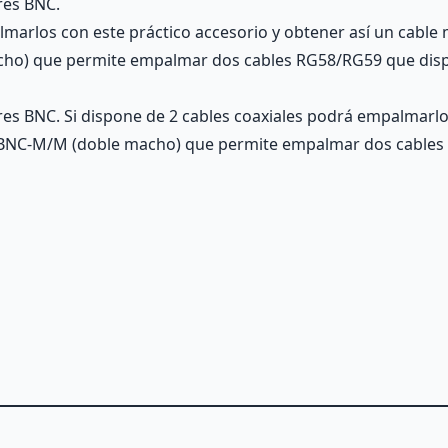
res BNC.
lmarlos con este práctico accesorio y obtener así un cable 
cho) que permite empalmar dos cables RG58/RG59 que dis
s BNC. Si dispone de 2 cables coaxiales podrá empalmarlos
s BNC-M/M (doble macho) que permite empalmar dos cable