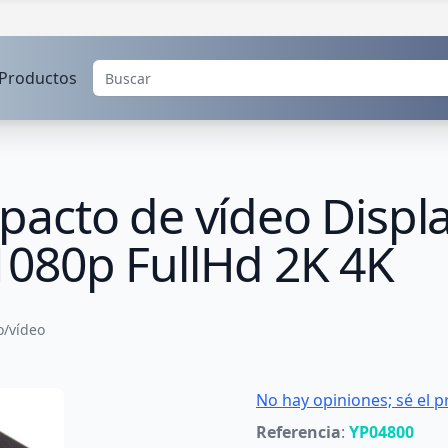
Productos
acto de vídeo Displ
080p FullHd 2K 4K
o/vídeo
No hay opiniones; sé el p
Referencia
:
YP04800