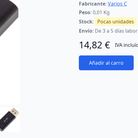
Fabricante
:
Varios C
Peso
: 0,01 Kg
Stock
:
Pocas unidades
Envío
: De 3 a 5 días labo
14,82 €
IVA incluí
Añadir al carro