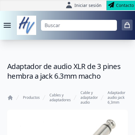
Iniciar sesión
Contacto
Adaptador de audio XLR de 3 pines
hembra a jack 6.3mm macho
Cable y
Adaptador
Cables y
Productos
adaptador
audio jack
adaptadores
audio
6,3mm
Home