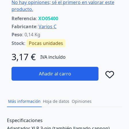
No hay opiniones; sé el primero en valorar este
producto.
Referencia
:
XO05400
Fabricante
:
Varios C
Peso
: 0,14 Kg
Stock
:
Pocas unidades
3,17 €
IVA incluído
Añadir al carro
Añad
Más información
Hoja de datos
Opiniones
Description
Especificaciones
Adaptador XLR 3-pin (también llamado cannon)