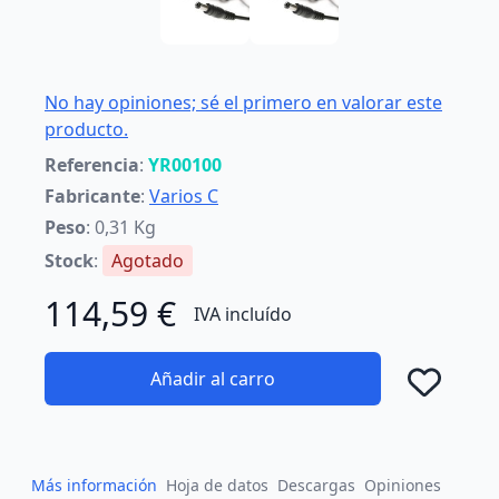
No hay opiniones; sé el primero en valorar este
producto.
Referencia
:
YR00100
Fabricante
:
Varios C
Peso
: 0,31 Kg
Stock
:
Agotado
114,59 €
IVA incluído
Añadir al carro
Añad
Más información
Hoja de datos
Descargas
Opiniones