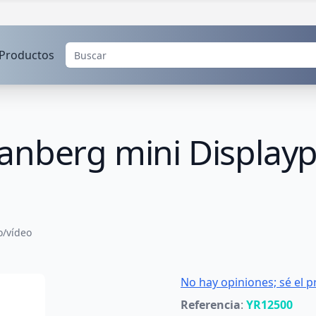
Productos
anberg mini Display
o/vídeo
No hay opiniones; sé el p
Referencia
:
YR12500