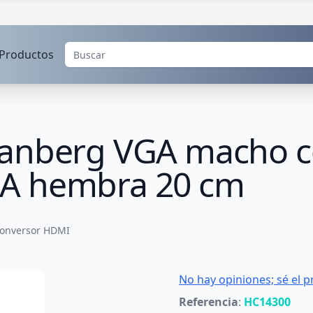
Productos
anberg VGA macho co
A hembra 20 cm
onversor HDMI
No hay opiniones; sé el p
Referencia
:
HC14300