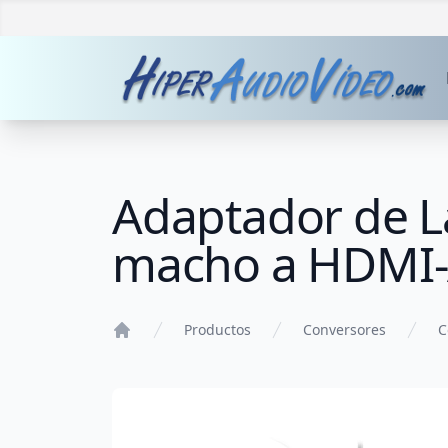
Adaptador de L
macho a HDMI-
Productos
Conversores
C
Home