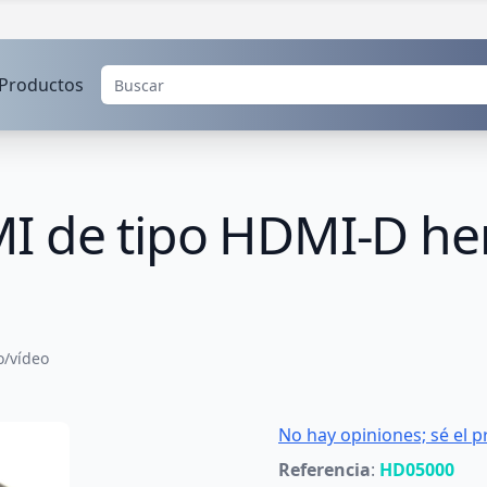
Productos
I de tipo HDMI-D h
o/vídeo
No hay opiniones; sé el p
Referencia
:
HD05000