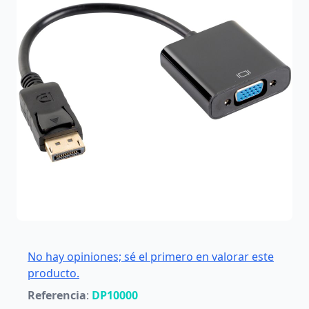
No hay opiniones; sé el primero en valorar este
producto.
Referencia
:
DP10000