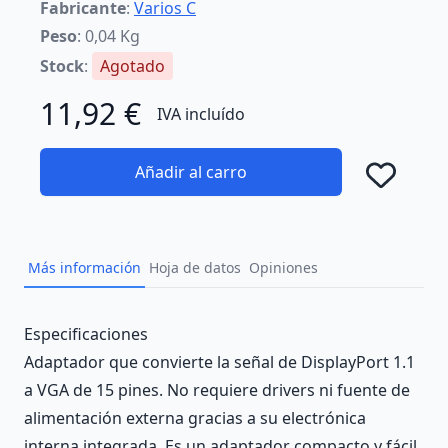
Fabricante
:
Varios C
Peso
: 0,04 Kg
Stock
:
Agotado
11,92 €
IVA incluído
Añadir al carro
Añad
Más información
Hoja de datos
Opiniones
Description
Especificaciones
Adaptador que convierte la señal de DisplayPort 1.1
a VGA de 15 pines. No requiere drivers ni fuente de
alimentación externa gracias a su electrónica
interna integrada. Es un adaptador compacto y fácil