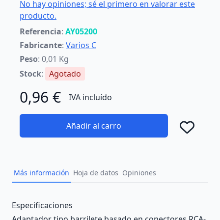
No hay opiniones; sé el primero en valorar este
producto.
Referencia
:
AY05200
Fabricante
:
Varios C
Peso
: 0,01 Kg
Stock
:
Agotado
0,96 €
IVA incluído
Añadir al carro
Añad
Más información
Hoja de datos
Opiniones
Description
Especificaciones
Adaptador tipo barrilete basado en conectores RCA-