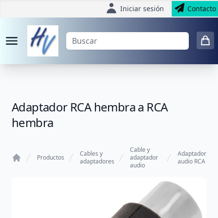
Iniciar sesión
Contacto
Adaptador RCA hembra a RCA
hembra
Cable y
Cables y
Adaptador
Productos
adaptador
adaptadores
audio RCA
audio
Home