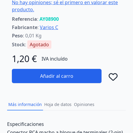
No hay opiniones; sé el primero en valorar este
producto.
Referencia
:
AY08900
Fabricante
:
Varios C
Peso
: 0,01 Kg
Stock
:
Agotado
1,20 €
IVA incluído
Añadir al carro
Añad
Más información
Hoja de datos
Opiniones
Description
Especificaciones
Conector RCA macho a bloque de terminales (2-pin).