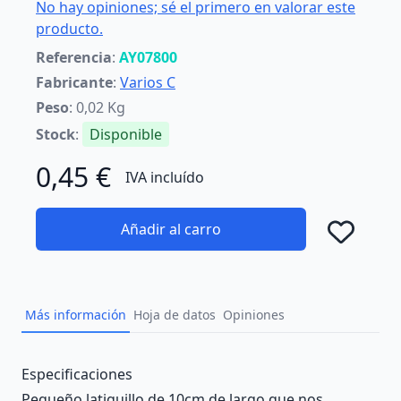
No hay opiniones; sé el primero en valorar este
producto.
Referencia
:
AY07800
Fabricante
:
Varios C
Peso
: 0,02 Kg
Stock
:
Disponible
0,45 €
IVA incluído
Añadir al carro
Añad
Más información
Hoja de datos
Opiniones
Description
Especificaciones
Pequeño latiguillo de 10cm de largo que nos