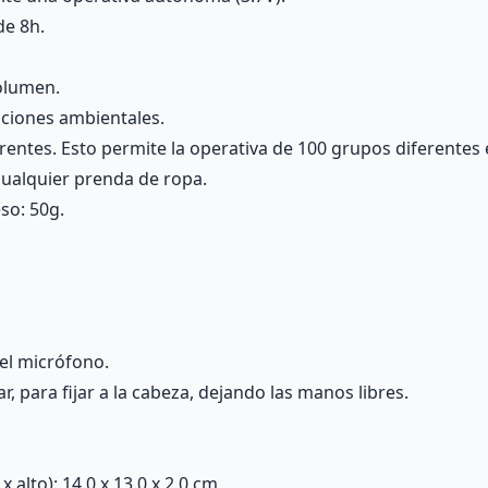
de 8h.
volumen.
iciones ambientales.
erentes. Esto permite la operativa de 100 grupos diferente
cualquier prenda de ropa.
so: 50g.
el micrófono.
, para fijar a la cabeza, dejando las manos libres.
alto): 14.0 x 13.0 x 2.0 cm