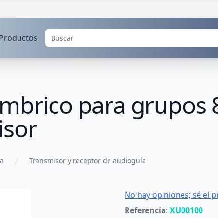
Productos
ámbrico para grupos
isor
ca
Transmisor y receptor de audioguía
No hay opiniones; sé el p
Referencia
:
XU00100