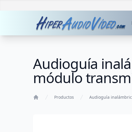
Audioguía inal
módulo transm
Productos
Audioguía inalámbri
Home