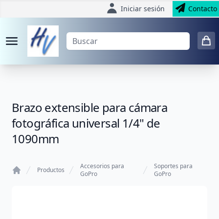
Iniciar sesión
Contacto
Brazo extensible para cámara
fotográfica universal 1/4" de
1090mm
Accesorios para
Soportes para
Productos
GoPro
GoPro
Home