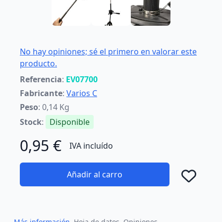
No hay opiniones; sé el primero en valorar este
producto.
Referencia
:
EV07700
Fabricante
:
Varios C
Peso
: 0,14 Kg
Stock
:
Disponible
0,95 €
IVA incluído
Añadir al carro
Añad
Más información
Hoja de datos
Opiniones