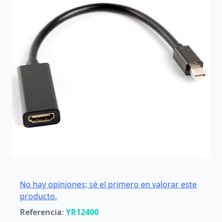
No hay opiniones; sé el primero en valorar este
producto.
Referencia
:
YR12400