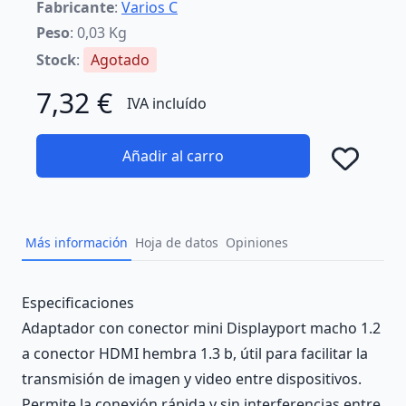
Fabricante
:
Varios C
Peso
: 0,03 Kg
Stock
:
Agotado
7,32 €
IVA incluído
Añadir al carro
Añad
Más información
Hoja de datos
Opiniones
Description
Especificaciones
Adaptador con conector mini Displayport macho 1.2
a conector HDMI hembra 1.3 b, útil para facilitar la
transmisión de imagen y video entre dispositivos.
Permite la conexión rápida y sin interferencias entre