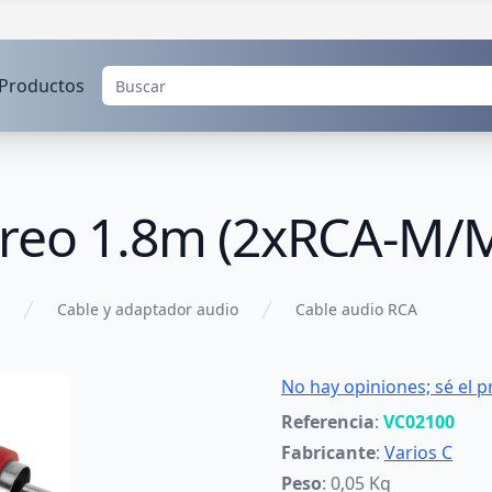
Productos
ereo 1.8m (2xRCA-M/
Cable y adaptador audio
Cable audio RCA
No hay opiniones; sé el p
Referencia
:
VC02100
Fabricante
:
Varios C
Peso
: 0,05 Kg