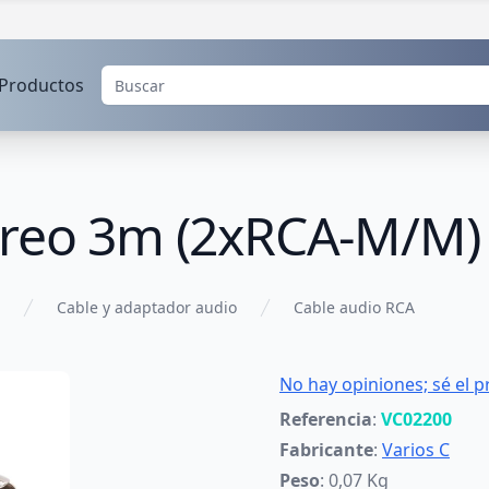
Productos
ereo 3m (2xRCA-M/M)
Cable y adaptador audio
Cable audio RCA
No hay opiniones; sé el p
Referencia
:
VC02200
Fabricante
:
Varios C
Peso
: 0,07 Kg