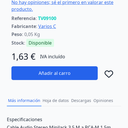
No hay opiniones; sé el primero en valorar este
producto.
Referencia
:
TV09100
Fabricante
:
Varios C
Peso
: 0,05 Kg
Stock
:
Disponible
1,63 €
IVA incluído
Añadir al carro
Añad
Más información
Hoja de datos
Descargas
Opiniones
Description
Especificaciones
Cable Audio Stereo MiniJack 3.5 M a RCA-M 1.5m.