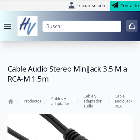
Iniciar sesión
Contacto
Cable Audio Stereo MiniJack 3.5 M a
RCA-M 1.5m
Cable y
Cable
Cables y
Productos
adaptador
audio jack
adaptadores
audio
RCA
Home