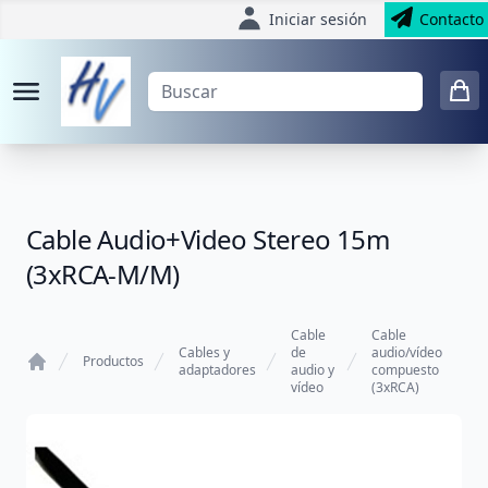
Iniciar sesión
Contacto
Cable Audio+Video Stereo 15m
(3xRCA-M/M)
Cable
Cable
Cables y
de
audio/vídeo
Productos
adaptadores
audio y
compuesto
Home
vídeo
(3xRCA)