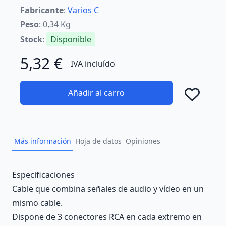
Fabricante
:
Varios C
Peso
: 0,34 Kg
Stock
:
Disponible
5,32 €
IVA incluído
Añadir al carro
Añad
Más información
Hoja de datos
Opiniones
Description
Especificaciones
Cable que combina señales de audio y vídeo en un
mismo cable.
Dispone de 3 conectores RCA en cada extremo en