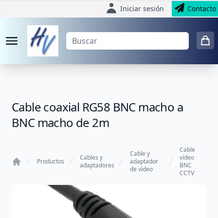
Iniciar sesión
Contacto
Cable coaxial RG58 BNC macho a
BNC macho de 2m
Cable
Cable y
Cables y
vídeo
Productos
adaptador
adaptadores
BNC
de vídeo
Home
CCTV