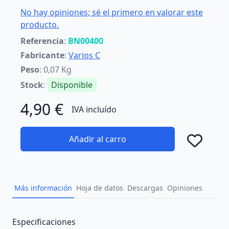
No hay opiniones; sé el primero en valorar este
producto.
Referencia
:
BN00400
Fabricante
:
Varios C
Peso
: 0,07 Kg
Stock
:
Disponible
4,90 €
IVA incluído
Añadir al carro
Añad
Más información
Hoja de datos
Descargas
Opiniones
Description
Especificaciones