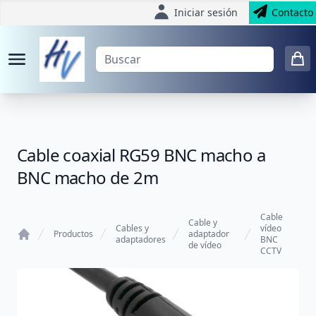
Iniciar sesión
Contacto
Cable coaxial RG59 BNC macho a
BNC macho de 2m
Cable
Cable y
Cables y
vídeo
Productos
adaptador
adaptadores
BNC
de vídeo
Home
CCTV