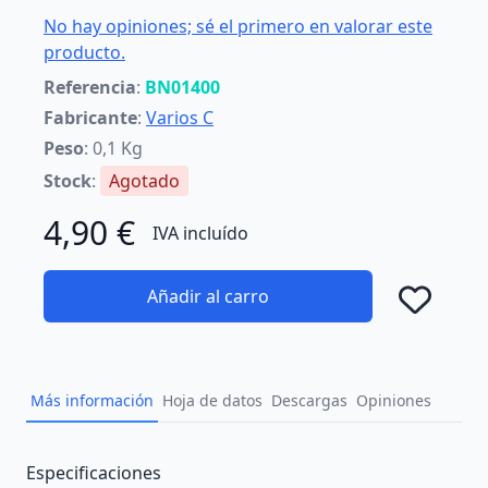
No hay opiniones; sé el primero en valorar este
producto.
Referencia
:
BN01400
Fabricante
:
Varios C
Peso
: 0,1 Kg
Stock
:
Agotado
4,90 €
IVA incluído
Añadir al carro
Añad
Más información
Hoja de datos
Descargas
Opiniones
Description
Especificaciones