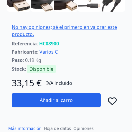
No hay opiniones; sé el primero en valorar este
producto.
Referencia
:
HC08900
Fabricante
:
Varios C
Peso
: 0,19 Kg
Stock
:
Disponible
33,15 €
IVA incluído
Añadir al carro
Añad
Más información
Hoja de datos
Opiniones