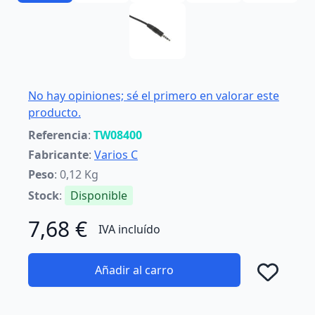
No hay opiniones; sé el primero en valorar este
producto.
Referencia
:
TW08400
Fabricante
:
Varios C
Peso
: 0,12 Kg
Stock
:
Disponible
7,68 €
IVA incluído
Añadir al carro
Añad