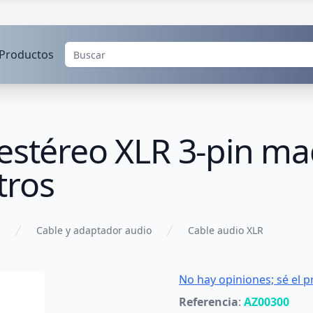
Productos
 estéreo XLR 3-pin m
tros
Cable y adaptador audio
Cable audio XLR
No hay opiniones; sé el p
Referencia
:
AZ00300