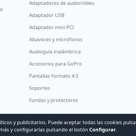
Adaptadores de audio/vídeo
da
Adaptador USB
Adaptador mini PCI
Altavoces y micrófonos
Audioguía inalámbrica
Accesorios para GoPro
Pantallas formato 4:3
Soportes
Fundas y protectores
íticos y publicitarios. Puede aceptar todas las cookies puls
© 2008 -
2026
Hogar Digital e Inmótica Ingenieros, S.L.
más y configurarlas pulsando el botón
Configurar
.