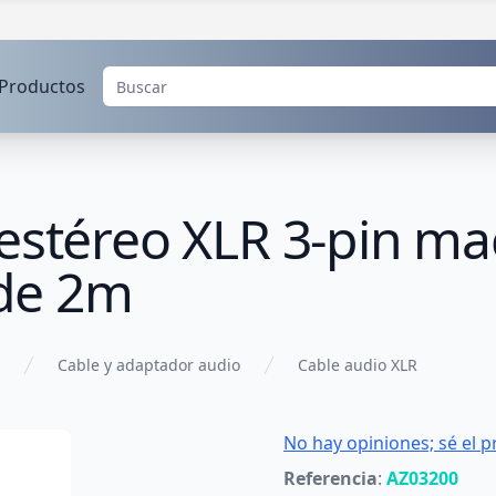
Productos
estéreo XLR 3-pin ma
de 2m
Cable y adaptador audio
Cable audio XLR
No hay opiniones; sé el p
Referencia
:
AZ03200