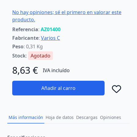
No hay opiniones; sé el primero en valorar este
producto.
Referencia
:
AZ01400
Fabricante
:
Varios C
Peso
: 0,31 Kg
Stock
:
Agotado
8,63 €
IVA incluído
Añadir al carro
Añad
Más información
Hoja de datos
Descargas
Opiniones
Description