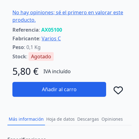
No hay opiniones; sé el primero en valorar este
producto.
Referencia
:
AX05100
Fabricante
:
Varios C
Peso
: 0,1 Kg
Stock
:
Agotado
5,80 €
IVA incluído
Añadir al carro
Añad
Más información
Hoja de datos
Descargas
Opiniones
Description