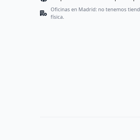
Oficinas en Madrid: no tenemos tien
física.
Utilizamos cookies propias y de terceros con fines anal
Aceptar
, denegarlas todas pulsando
Denegar
o saber 