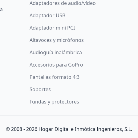
Adaptadores de audio/vídeo
da
Adaptador USB
Adaptador mini PCI
Altavoces y micrófonos
Audioguía inalámbrica
Accesorios para GoPro
Pantallas formato 4:3
Soportes
Fundas y protectores
íticos y publicitarios. Puede aceptar todas las cookies puls
© 2008 -
2026
Hogar Digital e Inmótica Ingenieros, S.L.
más y configurarlas pulsando el botón
Configurar
.