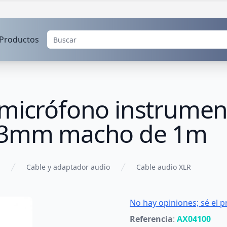
Productos
 micrófono instrumen
6.3mm macho de 1m
Cable y adaptador audio
Cable audio XLR
No hay opiniones; sé el p
Referencia
:
AX04100