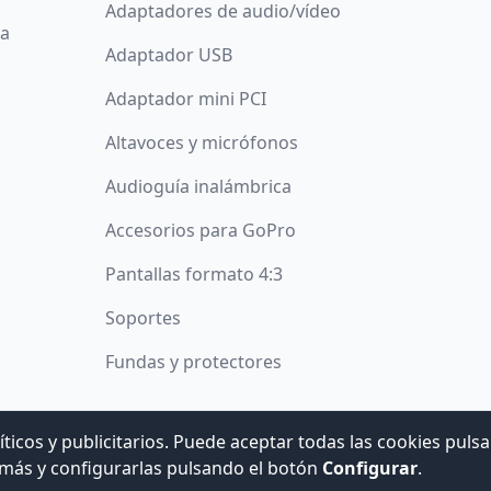
Adaptadores de audio/vídeo
da
Adaptador USB
Adaptador mini PCI
Altavoces y micrófonos
Audioguía inalámbrica
Accesorios para GoPro
Pantallas formato 4:3
Soportes
Fundas y protectores
íticos y publicitarios. Puede aceptar todas las cookies puls
© 2008 -
2026
Hogar Digital e Inmótica Ingenieros, S.L.
más y configurarlas pulsando el botón
Configurar
.