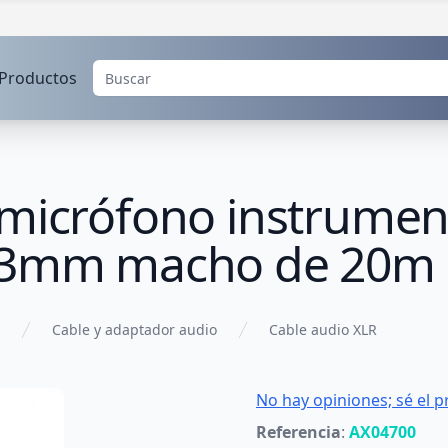
Productos
 micrófono instrumen
6.3mm macho de 20m
Cable y adaptador audio
Cable audio XLR
No hay opiniones; sé el p
Referencia
:
AX04700