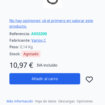
No hay opiniones; sé el primero en valorar este
producto.
Referencia
:
AX03200
Fabricante
:
Varios C
Peso
: 0,14 Kg
Stock
:
Agotado
10,97 €
IVA incluído
Añadir al carro
Añad
Más información
Hoja de datos
Descargas
Opiniones