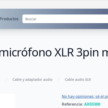
Productos
 micrófono XLR 3pin
Cable y adaptador audio
Cable audio XLR
No hay opiniones; sé el p
Referencia
:
AX03300