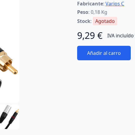
Fabricante
:
Varios C
Peso
: 0,18 Kg
Stock
:
Agotado
9,29 €
IVA incluído
Añadir al carro