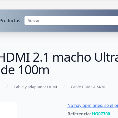
Productos
 HDMI 2.1 macho Ultr
a de 100m
Cable y adaptador HDMI
Cable HDMI-A M/M
No hay opiniones; sé el p
Referencia
:
HG07700