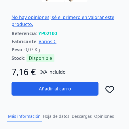
No hay opiniones; sé el primero en valorar este
producto.
Referencia
:
YP02100
Fabricante
:
Varios C
Peso
: 0,07 Kg
Stock
:
Disponible
7,16 €
IVA incluído
Añadir al carro
Añad
Más información
Hoja de datos
Descargas
Opiniones