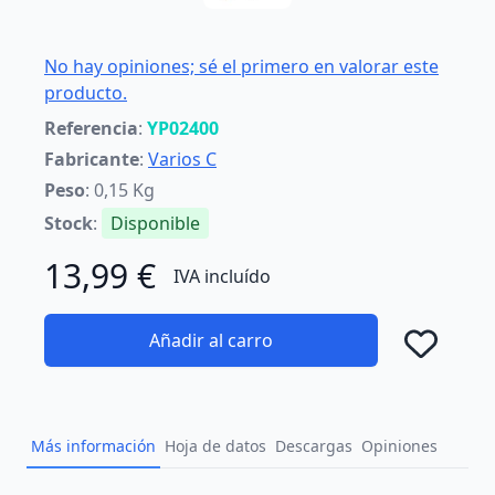
No hay opiniones; sé el primero en valorar este
producto.
Referencia
:
YP02400
Fabricante
:
Varios C
Peso
: 0,15 Kg
Stock
:
Disponible
13,99 €
IVA incluído
Añadir al carro
Añad
Más información
Hoja de datos
Descargas
Opiniones