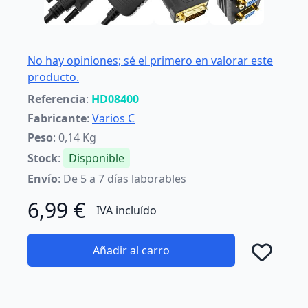
No hay opiniones; sé el primero en valorar este
producto.
Referencia
:
HD08400
Fabricante
:
Varios C
Peso
: 0,14 Kg
Stock
:
Disponible
Envío
: De 5 a 7 días laborables
6,99 €
IVA incluído
Añadir al carro
Añad