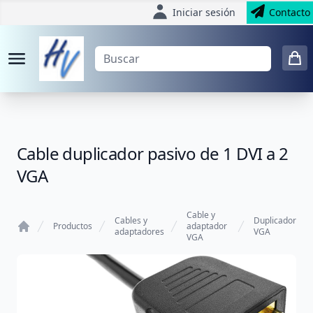
Iniciar sesión
Contacto
Cable duplicador pasivo de 1 DVI a 2
VGA
Cable y
Cables y
Duplicador
Productos
adaptador
adaptadores
VGA
VGA
Home