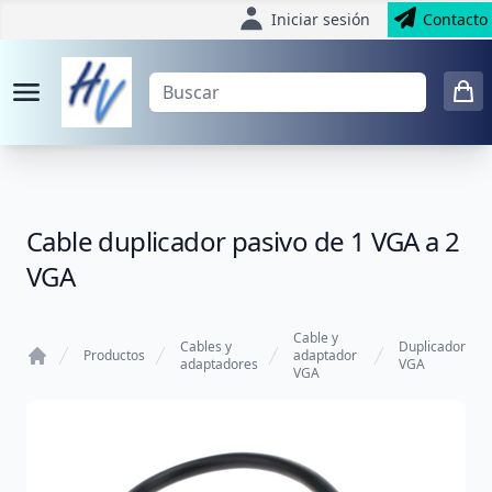
Iniciar sesión
Contacto
Cable duplicador pasivo de 1 VGA a 2
VGA
Cable y
Cables y
Duplicador
Productos
adaptador
adaptadores
VGA
VGA
Home