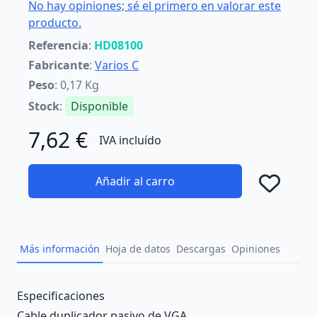
No hay opiniones; sé el primero en valorar este
producto.
Referencia
:
HD08100
Fabricante
:
Varios C
Peso
: 0,17 Kg
Stock
:
Disponible
7,62 €
IVA incluído
Añadir al carro
Añad
Más información
Hoja de datos
Descargas
Opiniones
Description
Especificaciones
Cable duplicador pasivo de VGA.