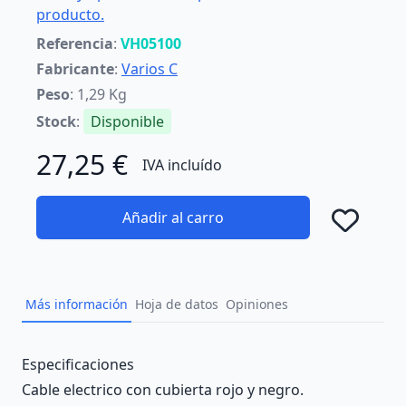
producto.
Referencia
:
VH05100
Fabricante
:
Varios C
Peso
: 1,29 Kg
Stock
:
Disponible
27,25 €
IVA incluído
Añadir al carro
Añad
Más información
Hoja de datos
Opiniones
Description
Especificaciones
Cable electrico con cubierta rojo y negro.