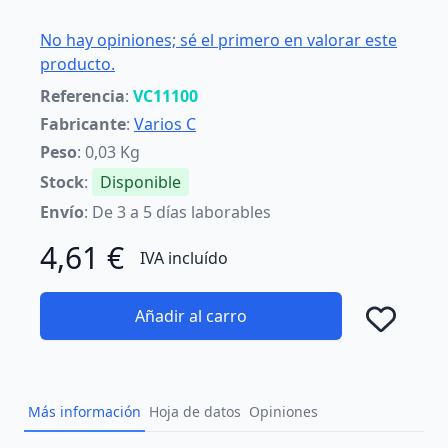
No hay opiniones; sé el primero en valorar este
producto.
Referencia
:
VC11100
Fabricante
:
Varios C
Peso
: 0,03 Kg
Stock
:
Disponible
Envío
: De 3 a 5 días laborables
4,61 €
IVA incluído
Añadir al carro
Añad
Más información
Hoja de datos
Opiniones