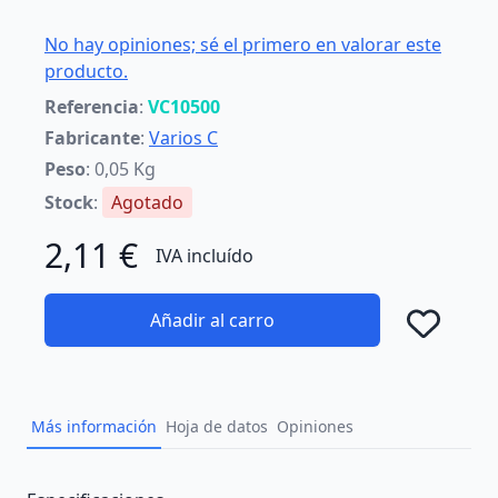
No hay opiniones; sé el primero en valorar este
producto.
Referencia
:
VC10500
Fabricante
:
Varios C
Peso
: 0,05 Kg
Stock
:
Agotado
2,11 €
IVA incluído
Añadir al carro
Añad
Más información
Hoja de datos
Opiniones
Description