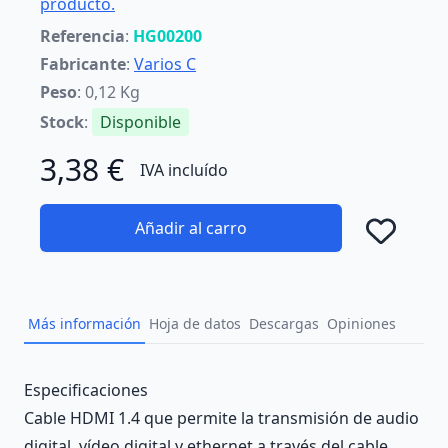
producto.
Referencia
:
HG00200
Fabricante
:
Varios C
Peso
: 0,12 Kg
Stock
:
Disponible
3,38 €
IVA incluído
Añadir al carro
Añad
Más información
Hoja de datos
Descargas
Opiniones
Description
Especificaciones
Cable HDMI 1.4 que permite la transmisión de audio
digital, vídeo digital y ethernet a través del cable