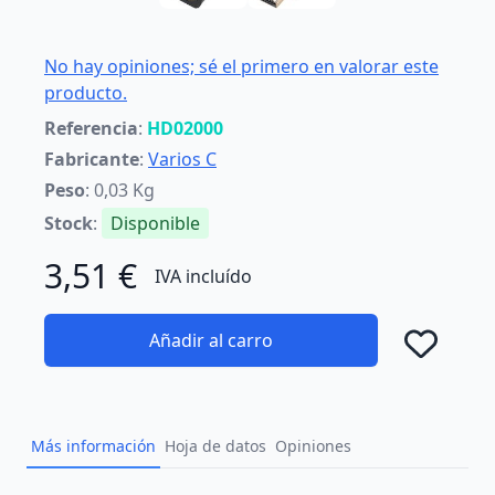
No hay opiniones; sé el primero en valorar este
producto.
Referencia
:
HD02000
Fabricante
:
Varios C
Peso
: 0,03 Kg
Stock
:
Disponible
3,51 €
IVA incluído
Añadir al carro
Añad
Más información
Hoja de datos
Opiniones