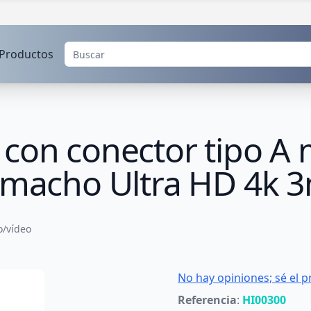
Productos
 con conector tipo A
A macho Ultra HD 4k 
o/vídeo
No hay opiniones; sé el p
Referencia
:
HI00300