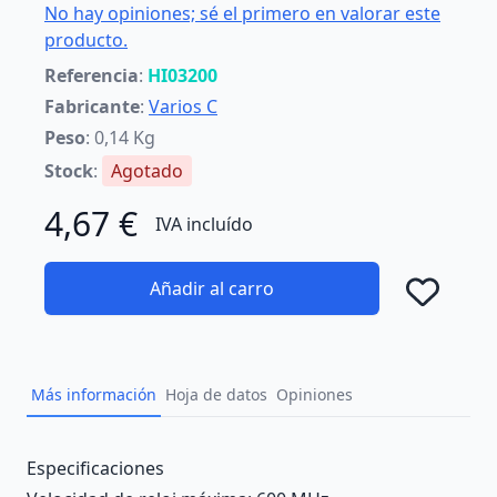
No hay opiniones; sé el primero en valorar este
producto.
Referencia
:
HI03200
Fabricante
:
Varios C
Peso
: 0,14 Kg
Stock
:
Agotado
4,67 €
IVA incluído
Añadir al carro
Añad
Más información
Hoja de datos
Opiniones
Description
Especificaciones