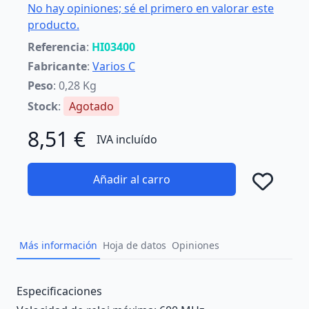
No hay opiniones; sé el primero en valorar este
producto.
Referencia
:
HI03400
Fabricante
:
Varios C
Peso
: 0,28 Kg
Stock
:
Agotado
8,51 €
IVA incluído
Añadir al carro
Añad
Más información
Hoja de datos
Opiniones
Description
Especificaciones