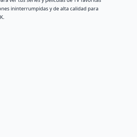
ra ver tus series y películas de TV favoritas
ones ininterrumpidas y de alta calidad para
K.