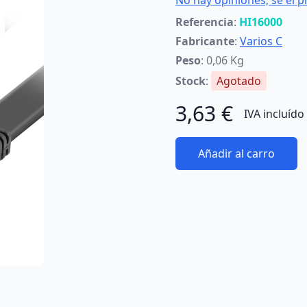
No hay opiniones; sé el p
Referencia
:
HI16000
Fabricante
:
Varios C
Peso
: 0,06 Kg
Stock
:
Agotado
3,63 €
IVA incluído
Añadir al carro