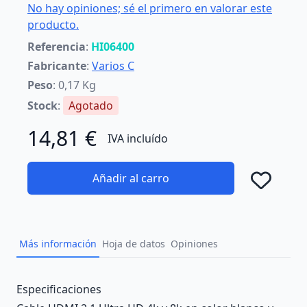
No hay opiniones; sé el primero en valorar este
producto.
Referencia
:
HI06400
Fabricante
:
Varios C
Peso
: 0,17 Kg
Stock
:
Agotado
14,81 €
IVA incluído
Añadir al carro
Añad
Más información
Hoja de datos
Opiniones
Description
Especificaciones