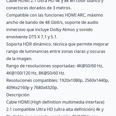
Cable HDMI 2.1 Ultra HD 4k y 8k en color blanco y
conectores dorados de 3 metros.
Compatible con las funciones HDMI ARC, máximo
ancho de bando de 48 Gbit/s, soporte de audio
inmersivo que incluye Dolby Atmos y sonido
envolvente DTS X 7.1 y 5.1.
Soporta HDR dinámico, técnica que permite mejorar
rango de luminancias entre zonas claras y oscuras
de la imagen.
Rango de resoluciones soportadas: 4K@50/60 Hz,
4K@100/120 Hz, 8K@50/60 Hz.
Resoluciones compatibles: 1920x1080p, 2560x1440p,
4096x2160p y 7680x4320p.
Descripción
Cable HDMI (High definition multimedia interface)
2.1 compatible Ultra HD (ultra alta definición) 4k y