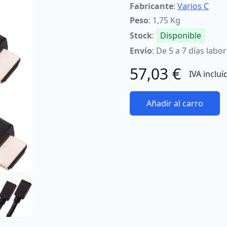
Fabricante
:
Varios C
Peso
: 1,75 Kg
Stock
:
Disponible
Envío
: De 5 a 7 días labo
57,03 €
IVA incluí
Añadir al carro