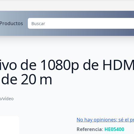
Productos
ivo de 1080p de HDM
de 20 m
o/vídeo
No hay opiniones; sé el p
Referencia
:
HE05400