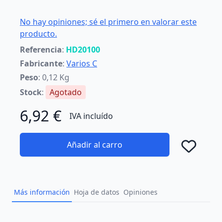
No hay opiniones; sé el primero en valorar este
producto.
Referencia
:
HD20100
Fabricante
:
Varios C
Peso
: 0,12 Kg
Stock
:
Agotado
6,92 €
IVA incluído
Añadir al carro
Añad
Más información
Hoja de datos
Opiniones